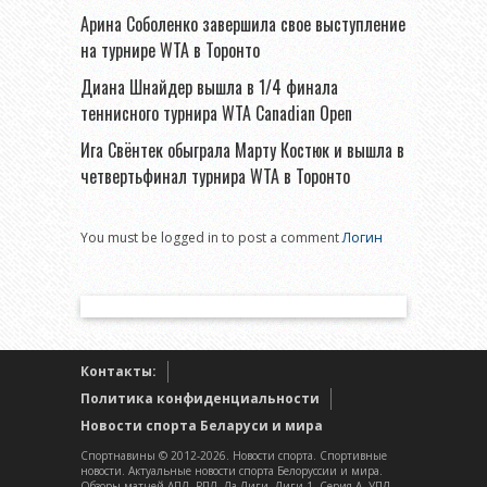
Арина Соболенко завершила свое выступление
на турнире WTA в Торонто
Диана Шнайдер вышла в 1/4 финала
теннисного турнира WTA Canadian Open
Ига Свёнтек обыграла Марту Костюк и вышла в
четвертьфинал турнира WTA в Торонто
You must be logged in to post a comment
Логин
Контакты:
Политика конфиденциальности
Новости спорта Беларуси и мира
Спортнавины © 2012-2026. Новости спорта. Спортивные
новости. Актуальные новости спорта Белоруссии и мира.
Обзоры матчей АПЛ, РПЛ, Ла Лиги, Лиги 1, Серия А, УПЛ,