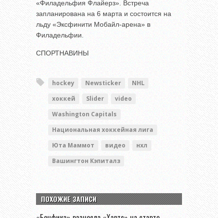
«Филадельфия Флайерз». Встреча
запланирована на 6 марта и состоится на
льду «Эксфинити Мобайл-арена» в
Филадельфии.
СПОРТНАВИНЫ
hockey
Newsticker
NHL
хоккей
Slider
video
Washington Capitals
Национальная хоккейная лига
Юта Маммот
видео
нхл
Вашингтон Кэпиталз
ПОХОЖИЕ ЗАПИСИ
«Бенфика» разнесла «Хартс» на старте