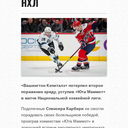
НХЛ
«Вашингтон Кэпиталз» потерпел второе
поражение кряду, уступив «Юта Маммот»
в матче Национальной хоккейной лиги.
Подопечные
Спенсера Карбери
не смогли
порадовать своих болельщиков победой,
проиграв хоккеистам «Юта Маммот» в
домашней встрече регулярного чемпионата