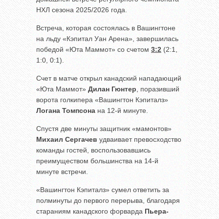
НХЛ сезона 2025/2026 года.
Встреча, которая состоялась в Вашингтоне
на льду «Кэпитал Уан Арена», завершилась
победой «Юта Маммот» со счетом
3:2
(2:1,
1:0, 0:1).
Счет в матче открыл канадский нападающий
«Юта Маммот»
Дилан Гюнтер
, поразивший
ворота голкипера «Вашингтон Кэпиталз»
Логана Томпсона
на 12-й минуте.
Спустя две минуты защитник «мамонтов»
Михаил Сергачев
удваивает превосходство
команды гостей, воспользовавшись
преимуществом большинства на 14-й
минуте встречи.
«Вашингтон Кэпиталз» сумел ответить за
полминуты до первого перерыва, благодаря
стараниям канадского форварда
Пьера-