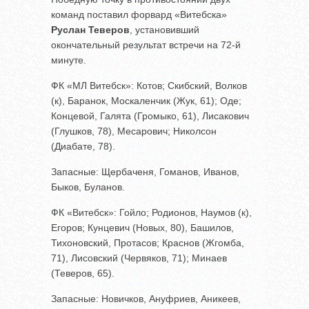
команд поставил форвард «Витебска»
Руслан Теверов
, установивший
окончательный результат встречи на 72-й
минуте.
ФК «МЛ Витебск»: Котов; Скибский, Волков
(к), Баранок, Москаленчик (Жук, 61); Оде;
Концевой, Галята (Громыко, 61), Лисакович
(Глушков, 78), Месарович; Николсон
(Диабате, 78).
Запасные: Щербаченя, Гоманов, Иванов,
Быков, Буланов.
ФК «Витебск»: Гойло; Родионов, Наумов (к),
Егоров; Кунцевич (Новых, 80), Башилов,
Тихоновский, Протасов; Краснов (Жгомба,
71), Лисовский (Червяков, 71); Минаев
(Теверов, 65).
Запасные: Новичков, Ануфриев, Аникеев,