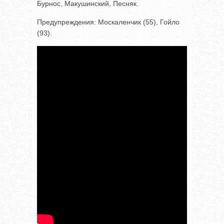
Бурнос, Макушинский, Песняк.
Предупреждения: Москаленчик (55), Гойло
(93).