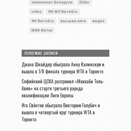
чемпионат Беларуси
Slider
video
ФК МЛ Витебск
ФК Витебск
высшая лига
видео
МФК Витэн
ПОХОЖИЕ ЗАПИСИ
Диана Шнайдер обыграла Анну Калинскую и
вышла в 1/8 финала турнира WTA в Торонто
Софийский ЦСКА разгромил «Маккаби Тель-
Авив» на старте третьего раунда
квалификации Лиги Европы
Ига Свёнтек обыграла Викторию Голубич и
вышла в четвертый круг турнира WTA в
Торонто