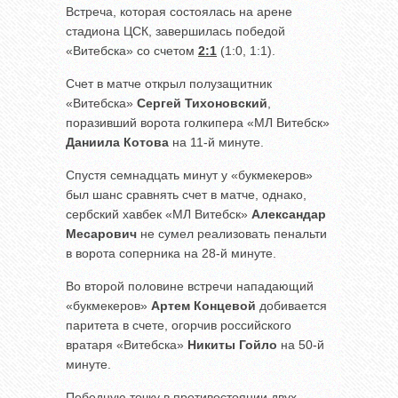
Встреча, которая состоялась на арене
стадиона ЦСК, завершилась победой
«Витебска» со счетом
2:1
(1:0, 1:1).
Счет в матче открыл полузащитник
«Витебска»
Сергей Тихоновский
,
поразивший ворота голкипера «МЛ Витебск»
Даниила Котова
на 11-й минуте.
Спустя семнадцать минут у «букмекеров»
был шанс сравнять счет в матче, однако,
сербский хавбек «МЛ Витебск»
Александар
Месарович
не сумел реализовать пенальти
в ворота соперника на 28-й минуте.
Во второй половине встречи нападающий
«букмекеров»
Артем Концевой
добивается
паритета в счете, огорчив российского
вратаря «Витебска»
Никиты Гойло
на 50-й
минуте.
Победную точку в противостоянии двух