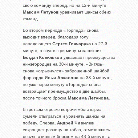
свою команду вперед, но на 12-й минуте
Максим Летунов
уравнивает шансы обеих
команд.
Во втором периоде «Торпедо» снова
выходит вперед, благодаря голу
нападающего
Сергея Гончарука
на 27-й
минуте, а спустя три минуты защитник
Богдан Конюшков
удваивает преимущество
нижегородцев на 30-й минуте. «Витязь»
снова «огрызнулся» заброшенной шайбой
форварда
Ильи Аркалова
на 33-й минуте,
но уже через минуту «Торпедо» снова
возвращает преимущество в две шайбы,
после точного броска
Максима Летунова
.
В третьем отрезке встречи «богатыри»
сумели отыграться и уравнять шансы на
победу. Сперва,
Андрей Чивилев
сокращает разницу на табло, отметившись
результативным броском на 48-й минуте, а