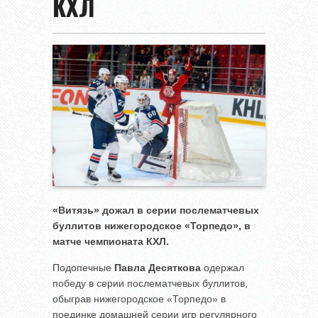
КХЛ
«Витязь» дожал в серии послематчевых
буллитов нижегородское «Торпедо», в
матче чемпионата КХЛ.
Подопечные
Павла Десяткова
одержал
победу в серии послематчевых буллитов,
обыграв нижегородское «Торпедо» в
поединке домашней серии игр регулярного