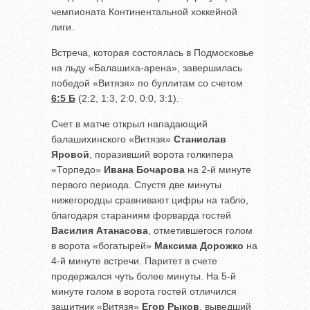
чемпионата Континентальной хоккейной
лиги.
Встреча, которая состоялась в Подмосковье
на льду «Балашиха-арена», завершилась
победой «Витязя» по буллитам со счетом
6:5 Б
(2:2, 1:3, 2:0, 0:0, 3:1).
Счет в матче открыл нападающий
балашихинского «Витязя»
Станислав
Яровой
, поразивший ворота голкипера
«Торпедо»
Ивана Бочарова
на 2-й минуте
первого периода. Спустя две минуты
нижегородцы сравнивают цифры на табло,
благодаря стараниям форварда гостей
Василия Атанасова
, отметившегося голом
в ворота «богатырей»
Максима Дорожко
на
4-й минуте встречи. Паритет в счете
продержался чуть более минуты. На 5-й
минуте голом в ворота гостей отличился
защитник «Витязя»
Егор Рыков
, выведший