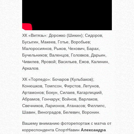
ХК «Витязь»: Дорожко (Шикин); Сидоров,
Бусыгин, Макеев, Готье, Воробьев;
Малоросиянов, Рыков, Чехович, Барах,
Бучельников; Валенцов, Головков, Дарьин,
Чивилев, Яровой; Васильев, Ежов, Калинин,
Аркалов.
ХК «Торпедо»: Бочаров (Кульбаков);
Конюшков, Томпсон, Фирстов, Летунов,
Артамонов; Бокун, Силаев, Кагарлицкий,
Абрамов, Гончарук; Войнов, Варлаков,
Свечников, Ларионов, Атанасов; Филлипс,
Шавин, Виноградов, Белевич, Воронин.
Вашему вниманию фоторепортаж с матча от
корреспондента СпортНавин
Александра