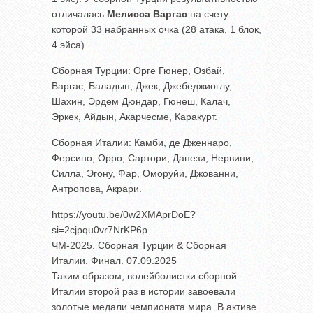
отличалась
Мелисса Варгас
на счету
которой 33 набранных очка (28 атака, 1 блок,
4 эйса).
Сборная Турции: Орге Гюнер, Озбай,
Варгас, Баладын, Джек, Джебеджиоглу,
Шахин, Эрдем Дюндар, Гюнеш, Калач,
Эркек, Айдын, Акарчесме, Каракурт.
Сборная Италии: Камби, де Дженнаро,
Ферсино, Орро, Сартори, Данези, Нервини,
Силла, Эгону, Фар, Оморуйи, Джованни,
Антропова, Акрари.
https://youtu.be/0w2XMAprDoE?
si=2cjpqu0vr7NrKP6p
ЧМ-2025. Сборная Турции & Сборная
Италии. Финал. 07.09.2025
Таким образом, волейболистки сборной
Италии второй раз в истории завоевали
золотые медали чемпионата мира. В активе