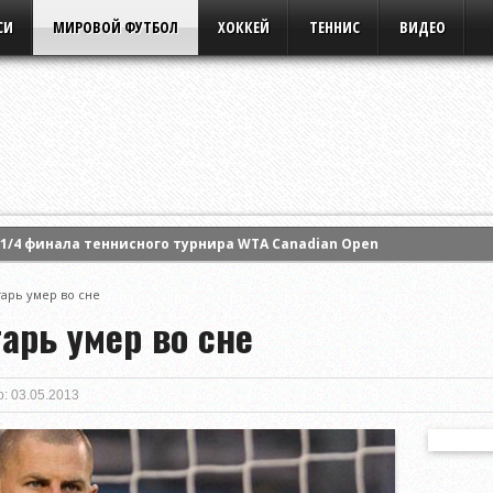
СИ
МИРОВОЙ ФУТБОЛ
ХОККЕЙ
ТЕННИС
ВИДЕО
1/4 финала теннисного турнира WTA Canadian Open
арту Костюк и вышла в четвертьфинал турнира WTA в Торонто
тарь умер во сне
ила свое выступление на турнире WTA в Торонто
арь умер во сне
: 03.05.2013