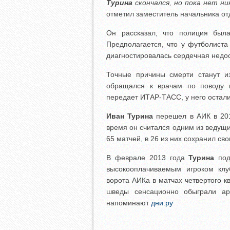
Турина
скончался, но пока нет ни
отметил заместитель начальника от
Он рассказал, что полиция был
Предполагается, что у футболиста
диагностировалась сердечная недос
Точные причины смерти станут из
обращался к врачам по поводу п
передает ИТАР-ТАСС, у него остали
Иван Турина
перешел в АИК в 201
время он считался одним из ведущ
65 матчей, в 26 из них сохранил с
В феврале 2013 года
Турина
под
высокооплачиваемым игроком клу
ворота АИКа в матчах четвертого 
шведы сенсационно обыграли арм
напоминают
дни.ру