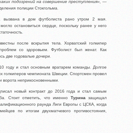
каких подозрений на совершение преступления»,
—
деления полиции Стокгольма.
а вызвана в дом футболиста рано утром 2 мая.
 могло остановиться сердце, поскольку ранее у него
таточность.
вестны после вскрытия тела. Хорватский голкипер
роблем со здоровьем. Футболист был женат. Как
сь две годовалые дочери.
0 году и стал основным вратарем команды. Долгое
их голкиперов чемпионата Швеции. Спортсмен провел
вои ворота неприкосновенными.
писал новый контракт до 2016 года и стал самым
ба. Стоит отметить, что именно
Турина
защищал
квалификационного раунда Лиги Европы с ЦСКА, когда
ейцев по итогам двухматчевого противостояния,