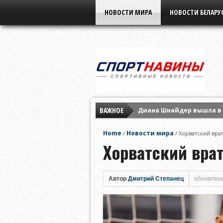
НОВОСТИ МИРА
НОВОСТИ БЕЛАРУ
ВАЖНОЕ
Диана Шнайдер вышла в 
Ига Свёнтек обыграла М
Home
Новости мира
/
/
Хорватский вра
Арина Соболенко заверш
Хорватский врат
Автор
Дмитрий Степанец
обновлено