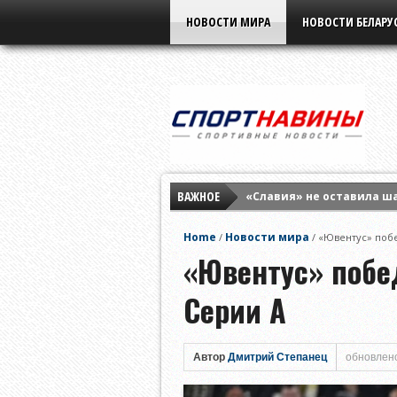
НОВОСТИ МИРА
НОВОСТИ БЕЛАРУ
ВАЖНОЕ
«Славия» не оставила ш
Елена Рыбакина обыграла
Home
Новости мира
/
/
«Ювентус» побе
Мирра Андреева заверши
«Ювентус» побе
Серии А
Автор
Дмитрий Степанец
обновлено