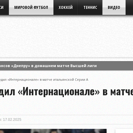
СИ
МИРОВОЙ ФУТБОЛ
ХОККЕЙ
ТЕННИС
ВИДЕО
ансов «Днепру» в домашнем матче Высшей лиги
 Энн Ли и вышла в четвертый круг турнира WTA в Торонто
дил «Интернационале» в матче итальянской Серии А
ла борьбу в одиночном разряде турнира WTA в Торонто
дил «Интернационале» в матч
: 17.02.2025