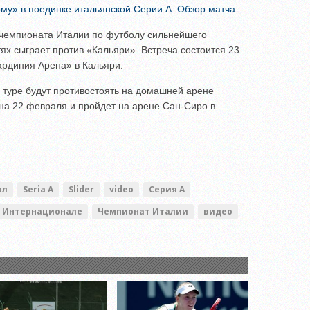
у» в поединке итальянской Серии А. Обзор матча
о чемпионата Италии по футболу сильнейшего
ях сыграет против «Кальяри». Встреча состоится 23
ардиния Арена» в Кальяри.
туре будут противостоять на домашней арене
на 22 февраля и пройдет на арене Сан-Сиро в
ол
Seria A
Slider
video
Серия А
 Интернационале
Чемпионат Италии
видео