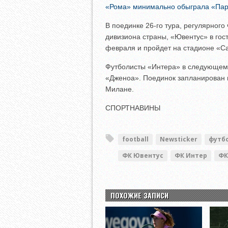
«Рома» минимально обыграла «Парм
В поединке 26-го тура, регулярног
дивизиона страны, «Ювентус» в гост
февраля и пройдет на стадионе «С
Футболисты «Интера» в следующем 
«Дженоа». Поединок запланирован 
Милане.
СПОРТНАВИНЫ
football
Newsticker
футб
ФК Ювентус
ФК Интер
ФК
ПОХОЖИЕ ЗАПИСИ