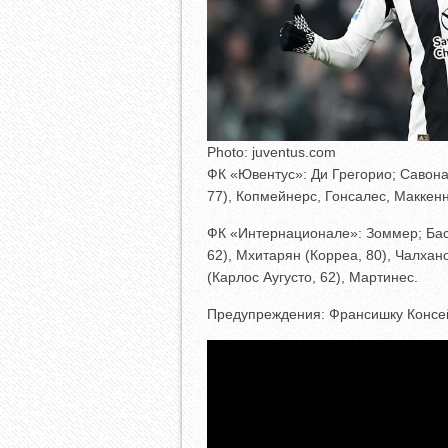
Photo: juventus.com
ФК «Ювентус»: Ди Грегорио; Савона 
77), Копмейнерс, Гонсалес, Маккен
ФК «Интернационале»: Зоммер; Баст
62), Мхитарян (Корреа, 80), Чалхан
(Карлос Аугусто, 62), Мартинес.
Предупреждения: Франсишку Консейс