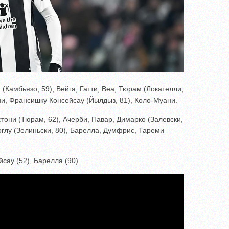
(Камбьязо, 59), Вейга, Гатти, Веа, Тюрам (Локателли,
ни, Франсишку Консейсау (Йылдыз, 81), Коло-Муани.
они (Тюрам, 62), Ачерби, Павар, Димарко (Залевски,
оглу (Зелиньски, 80), Барелла, Думфрис, Тареми
ау (52), Барелла (90).