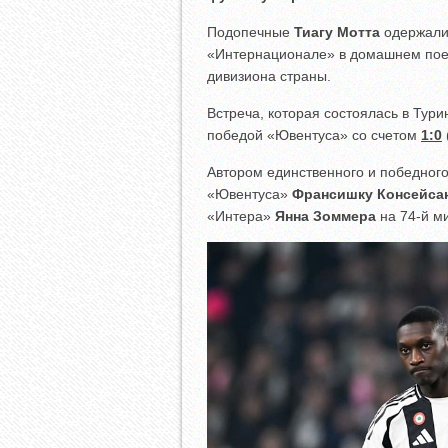
Подопечные
Тиагу Мотта
одержали 
«Интернационале» в домашнем поед
дивизиона страны.
Встреча, которая состоялась в Тур
победой «Ювентуса» со счетом
1:0
(
Автором единственного и победного
«Ювентуса»
Франсишку Консейса
«Интера»
Янна Зоммера
на 74-й ми