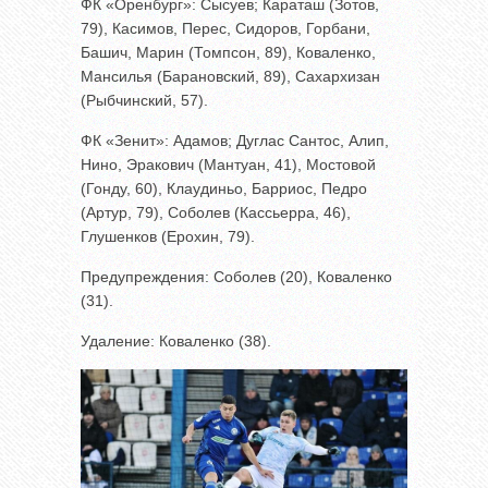
ФК «Оренбург»: Сысуев; Караташ (Зотов,
79), Касимов, Перес, Сидоров, Горбани,
Башич, Марин (Томпсон, 89), Коваленко,
Мансилья (Барановский, 89), Сахархизан
(Рыбчинский, 57).
ФК «Зенит»: Адамов; Дуглас Сантос, Алип,
Нино, Эракович (Мантуан, 41), Мостовой
(Гонду, 60), Клаудиньо, Барриос, Педро
(Артур, 79), Соболев (Кассьерра, 46),
Глушенков (Ерохин, 79).
Предупреждения: Соболев (20), Коваленко
(31).
Удаление: Коваленко (38).