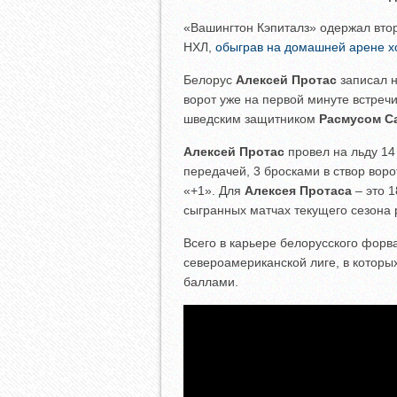
«Вашингтон Кэпиталз» одержал вто
НХЛ,
обыграв на домашней арене х
Белорус
Алексей Протас
записал н
ворот уже на первой минуте встреч
шведским защитником
Расмусом С
Алексей Протас
провел на льду 14
передачей, 3 бросками в створ вор
«+1». Для
Алексея Протаса
– это 1
сыгранных матчах текущего сезона 
Всего в карьере белорусского форв
североамериканской лиге, в которы
баллами.