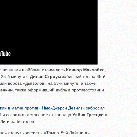
брошенными шайбами отличились
Коннор Макмайкл
,
 25-й минутах,
Дилан Строум
забивший гол на 45-й
ий ворота «дьяволов» на 53-й минуте, а также
ечкин
, также оформивший дубль в противостоянии
кин в матче против «Нью-Джерси Девилз» забросил
Л
и сократил отставание от канадца
Уэйна Гретцки
в
Лиги на 56 голов.
» станут хоккеисты «Тампа-Бэй Лайтнинг».