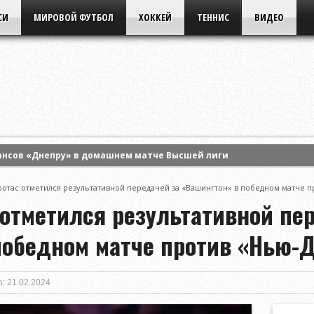
СИ
МИРОВОЙ ФУТБОЛ
ХОККЕЙ
ТЕННИС
ВИДЕО
ансов «Днепру» в домашнем матче Высшей лиги
 Энн Ли и вышла в четвертый круг турнира WTA в Торонто
ротас отметился результативной передачей за «Вашингтон» в победном матче 
ла борьбу в одиночном разряде турнира WTA в Торонто
отметился результативной пе
победном матче против «Нью-
: 21.02.2024