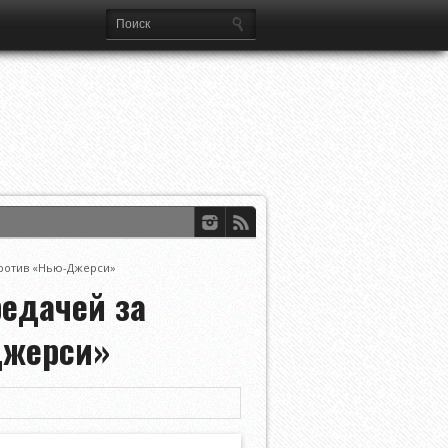
против «Нью-Джерси»
редачей за
Джерси»