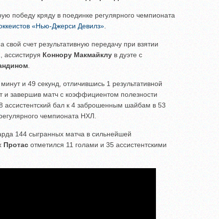
рую победу кряду в поединке регулярного чемпионата
оккеистов «Нью-Джерси Девилз»
.
а свой счет результативную передачу при взятии
и, ассистируя
Коннору Макмайклу
в дуэте с
андином
.
 минут и 49 секунд, отличившись 1 результативной
от и завершив матч с коэффициентом полезности
8 ассистентский бал к 4 заброшенным шайбам в 53
регулярного чемпионата НХЛ.
арда 144 сыгранных матча в сильнейшей
х
Протас
отметился 11 голами и 35 ассистентскими