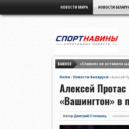
НОВОСТИ МИРА
НОВОСТИ БЕЛАРУ
ВАЖНОЕ
«Славия» не оставила ш
Елена Рыбакина обыграла
Home
Новости Беларуси
/
/
Алексей П
Мирра Андреева заверши
Алексей Протас 
«Вашингтон» в 
Автор
Дмитрий Степанец
обновлено