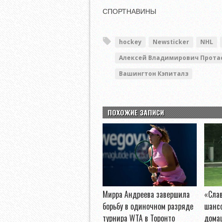
СПОРТНАВИНЫ
hockey
Newsticker
NHL
Алексей Владимирович Прота
Вашингтон Кэпиталз
ПОХОЖИЕ ЗАПИСИ
Мирра Андреева завершила
«Слав
борьбу в одиночном разряде
шанс
турнира WTA в Торонто
дома