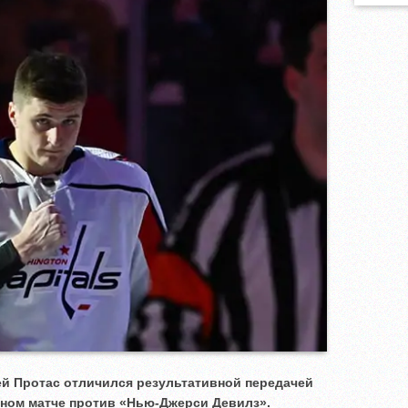
й Протас отличился результативной передачей
дном матче против «Нью-Джерси Девилз».