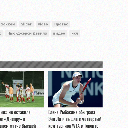
хоккей
Slider
video
Протас
с
Нью-Джерси Девилз
видео
нхл
ия» не оставила
Елена Рыбакина обыграла
ов «Днепру» в
Энн Ли и вышла в четвертый
шнем матче Высшей
круг турнира WTA в Торонто