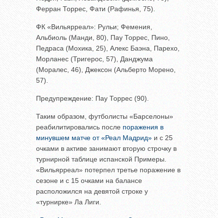
Ферран Торрес, Фати (Рафинья, 75).
ФК «Вильярреал»: Рульи; Фемения,
Альбиоль (Манди, 80), Пау Торрес, Пино,
Педраса (Мохика, 25), Алекс Баэна, Парехо,
Морланес (Тригерос, 57), Данджума
(Моралес, 46), Джексон (Альберто Морено,
57).
Предупреждение: Пау Торрес (90).
Таким образом, футболисты «Барселоны»
реабилитировались после
поражения в
минувшем матче от «Реал Мадрид»
и с 25
очками в активе занимают вторую строчку в
турнирной таблице испанской Примеры.
«Вильярреал» потерпел третье поражение в
сезоне и с 15 очками на балансе
расположился на девятой строке у
«турнирке» Ла Лиги.