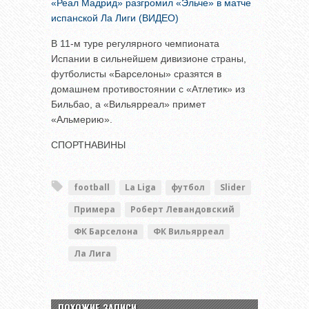
«Реал Мадрид» разгромил «Эльче» в матче
испанской Ла Лиги (ВИДЕО)
В 11-м туре регулярного чемпионата
Испании в сильнейшем дивизионе страны,
футболисты «Барселоны» сразятся в
домашнем противостоянии с «Атлетик» из
Бильбао, а «Вильярреал» примет
«Альмерию».
СПОРТНАВИНЫ
football
La Liga
футбол
Slider
Примера
Роберт Левандовский
ФК Барселона
ФК Вильярреал
Ла Лига
ПОХОЖИЕ ЗАПИСИ