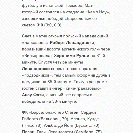
футболу в испанской Примере. Матч,
который состоялся на стадионе «Камп Ноу»,
завершился победой «Барселоны» со
счетом
3:0
(3:0, 0:0)
Счет в матче открыл польский нападающий
«Барселоны»
Роберт Левандовски
,
поразивший ворота аргентинского голкипера
«Вильярреала»
Херонимо Рульи
на 31-й
минуте. Спустя четыре минуты
Левандовски
вновь огорчает вратаря
«подводников», тем самым оформив дубль в
поединке на 35-й минуте. Точку в разгроме
гостей ставит вингер «сине-гранатовых»
Ансу Фати
, снявший все вопросы о
победителе на 38-й минуте.
ФК «Барселона»: тер Стеген; Серджи
Роберто (Бельерин, 70), Алонсо, Кунде
(Пике, 78), Альба, де Йонг (Бускетс, 70),
Педри, Гави, Левандовски (Дембеле, 75),