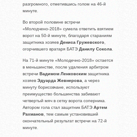
разгромного, отметившись голом на 46-й
минуте.
Во второй половине встречи
«Молодчено-2018» сумела ответить взятием
ворот на 50-й минуте, благодаря стараниям
защитника хозяев
Дениса Гружевского
,
огорчившего вратаря БАТЭ
Данилу Сокола
.
На 71-й минуте «Молодечно-2018» остается
в меньшинстве, после удаления арбитром
встречи
Вадимом Ленковским
защитника
хозяев
Эдуарда Жевнерова
, а через
минуту борисовчане, используют
преимущество большинства забивают
четвертый мяч в сетку ворота соперника.
Автором гола стал защитник БАТЭ
Артем
Рахманов
, тем самым установивший
окончательный результат встречи на 72-й
минуте.