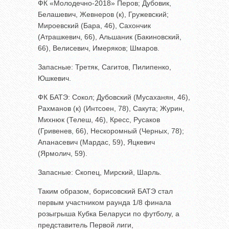
ФК «Молодечно-2018» Перов; Дубовик,
Белашевич, Жевнеров (к), Гружевский;
Мироевский (Бара, 46), Сахончик
(Атрашкевич, 66), Альшаник (Бакиновский,
66), Велисевич, Имеряков; Шмаров.
Запасные: Третяк, Сагитов, Пилипенко,
Юшкевич.
ФК БАТЭ: Сокол; Дубовский (Мусаханян, 46),
Рахманов (к) (Интсоен, 78), Сакута; Журин,
Михнюк (Телеш, 46), Кресс, Русаков
(Гривенев, 66), Нескоромный (Черных, 78);
Апанасевич (Мардас, 59), Яцкевич
(Ярмолич, 59).
Запасные: Скопец, Мирский, Шарль.
Таким образом, борисовский БАТЭ стал
первым участником раунда 1/8 финала
розыгрыша Кубка Беларуси по футболу, а
представитель Первой лиги,