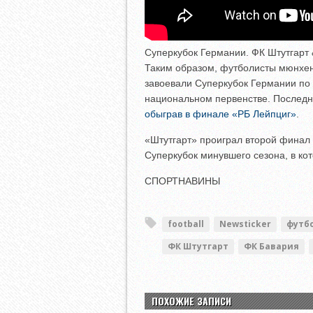
Суперкубок Германии. ФК Штутгарт 
Таким образом, футболисты мюнхен
завоевали Суперкубок Германии по
национальном первенстве. Послед
обыграв в финале «РБ Лейпциг»
.
«Штутгарт» проиграл второй финал 
Суперкубок минувшего сезона, в к
СПОРТНАВИНЫ
football
Newsticker
футб
ФК Штутгарт
ФК Бавария
ПОХОЖИЕ ЗАПИСИ