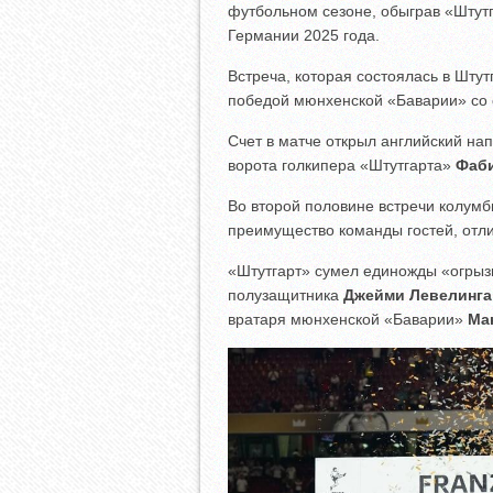
футбольном сезоне, обыграв «Штут
Германии 2025 года.
Встреча, которая состоялась в Шту
победой мюнхенской «Баварии» со
Счет в матче открыл английский н
ворота голкипера «Штутгарта»
Фаб
Во второй половине встречи колум
преимущество команды гостей, отли
«Штутгарт» сумел единожды «огрызн
полузащитника
Джейми Левелинга
вратаря мюнхенской «Баварии»
Ма