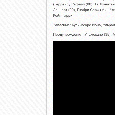
(Геррейру Рафаэл (80), Та Жонатан
Леннарт (90), Гнабри Серж (Мин-Чж
Кейн Гарри.
Запасные: Куси-Асаре Йона, Ульрай
Предупреждения: Упамекано (35), Ми