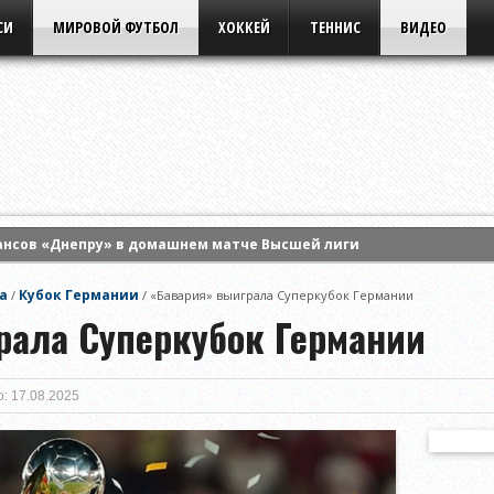
СИ
МИРОВОЙ ФУТБОЛ
ХОККЕЙ
ТЕННИС
ВИДЕО
ансов «Днепру» в домашнем матче Высшей лиги
 Энн Ли и вышла в четвертый круг турнира WTA в Торонто
а
Кубок Германии
/
/
«Бавария» выиграла Суперкубок Германии
ла борьбу в одиночном разряде турнира WTA в Торонто
рала Суперкубок Германии
: 17.08.2025