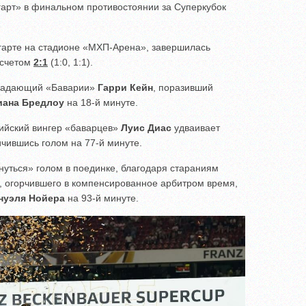
гарт» в финальном противостоянии за Суперкубок
тгарте на стадионе «МХП-Арена», завершилась
 счетом
2:1
(1:0, 1:1).
ападающий «Баварии»
Гарри Кейн
, поразивший
иана Бредлоу
на 18-й минуте.
бийский вингер «баварцев»
Луис Диас
удваивает
чившись голом на 77-й минуте.
уться» голом в поединке, благодаря стараниям
, огорчившего в компенсированное арбитром время,
нуэля Нойера
на 93-й минуте.