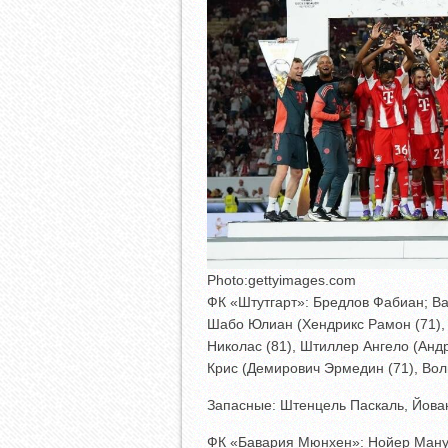
Photo:gettyimages.com
ФК «Штутгарт»: Бредлов Фабиан; Ва
Шабо Юлиан (Хендрикс Рамон (71),
Николас (81), Штиллер Ангело (Анд
Крис (Демирович Эрмедин (71), Вол
Запасные: Штенцель Паскаль, Йова
ФК «Бавария Мюнхен»: Нойер Мануэ