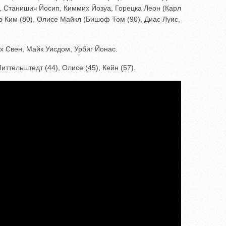
, Станишич Йосип, Киммих Йозуа, Горецка Леон (Карл
э Ким (80), Олисе Майкл (Бишоф Том (90), Диас Луис,
х Свен, Майк Уисдом, Урбиг Йонас.
ттельштедт (44), Олисе (45), Кейн (57).