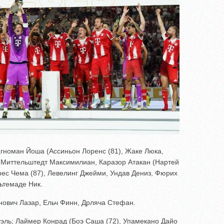
гноман Йоша (Ассиньон Лоренс (81), Жаке Люка,
 Миттельштедт Максимилиан, Каразор Атакан (Нартей
рес Чема (87), Левелинг Джейми, Ундав Дениз, Фюрих
ьтемаде Ник.
нович Лазар, Ельч Финн, Дрляча Стефан.
ль; Лаймер Конрад (Боэ Саша (72), Упамекано Дайо