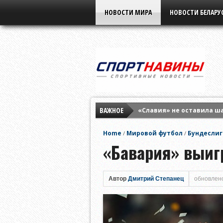
НОВОСТИ МИРА
НОВОСТИ БЕЛАРУ
ВАЖНОЕ
«Славия» не оставила ш
Елена Рыбакина обыграла
Home
Мировой футбол
Бундеслиг
/
/
Мирра Андреева заверши
«Бавария» выиг
Автор
Дмитрий Степанец
обновлено