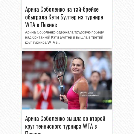
Арина Соболенко на тай-брейке
обыграла Кэти Бултер на турнире
WTA в Пекине
Арина Соболенко одержала трудовую победу
над британкой Кэти Бултер и вышла в третий
круг турнира WTA в...
Арина Соболенко вышла во второй
круг теннисного турнира WTA в
Пекине