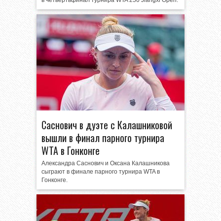
в четвертьфинал турнира WTA 250 Jiangxi Open.
Саснович в дуэте с Калашниковой
вышли в финал парного турнира
WTA в Гонконге
Александра Саснович и Оксана Калашникова
сыграют в финале парного турнира WTA в
Гонконге.