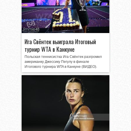
Ига Свёнтек выиграла Итоговый
турнир WTA в Канкуне
Польская теннисистка Ига Свёнтек разгромил
американку Джессику Пегулу в финале
Итогового турнира WTA в Канкуне (ВИДЕО).