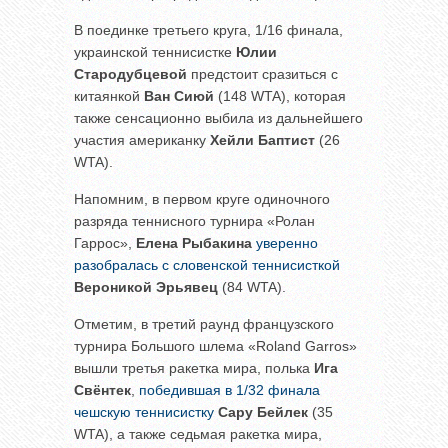
В поединке третьего круга, 1/16 финала,
украинской теннисистке
Юлии
Стародубцевой
предстоит сразиться с
китаянкой
Ван Сиюй
(148 WTA), которая
также сенсационно выбила из дальнейшего
участия американку
Хейли Баптист
(26
WTA).
Напомним, в первом круге одиночного
разряда теннисного турнира «Ролан
Гаррос»,
Елена Рыбакина
уверенно
разобралась с словенской теннисисткой
Вероникой Эрьявец
(84 WTA).
Отметим, в третий раунд французского
турнира Большого шлема «Roland Garros»
вышли третья ракетка мира, полька
Ига
Свёнтек
,
победившая в 1/32 финала
чешскую теннисистку
Сару Бейлек
(35
WTA), а также седьмая ракетка мира,