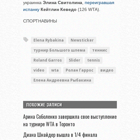
украинка
Элина Свитолина
,
переигравшая
испанку
Кейтлин Кеведо
(126 WTA).
СПОРТНАВИНЫ
Elena Rybakina
Newsticker
турнир Большого шлема
теннис
Roland Garros
Slider
tennis
video
wta
Ролан Гаррос
видео
Елена Андреевна Рыбакина
ПОХОЖИЕ ЗАПИСИ
Арина Соболенко завершила свое выступление
на турнире WTA в Торонто
Диана Шнайдер вышла в 1/4 финала