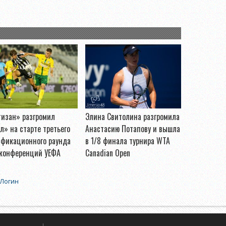
тизан» разгромил
Элина Свитолина разгромила
л» на старте третьего
Анастасию Потапову и вышла
ификационного раунда
в 1/8 финала турнира WTA
 конференций УЕФА
Canadian Open
Логин