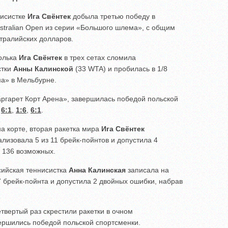
нисистке
Ига Свёнтек
добыла третью победу в
stralian Open из серии «Большого шлема», с общим
тралийских долларов.
полька
Ига Свёнтек
в трех сетах сломила
стки
Анны Калинской
(33 WTA) и пробилась в 1/8
ма» в Мельбурне.
аргарет Корт Арена», завершилась победой польской
м
6:1
,
1:6
,
6:1
.
на корте, вторая ракетка мира
Ига Свёнтек
лизовала 5 из 11 брейк-пойнтов и допустила 4
з 136 возможных.
сийская теннисистка
Анна Калинская
записала на
 7 брейк-пойнта и допустила 2 двойных ошибки, набрав
етвертый раз скрестили ракетки в очном
вершились победой польской спортсменки.