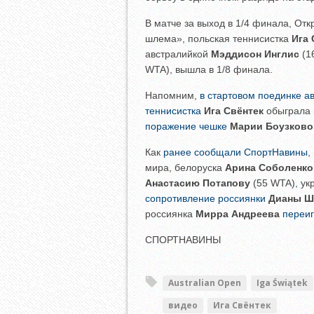
В матче за выход в 1/4 финала, От
шлема», польская теннисистка
Ига 
австралийкой
Мэддисон Инглис
(1
WTA), вышла в 1/8 финала.
Напомним,
в стартовом поединке а
теннисистка
Ига Свёнтек
обыграла 
поражение чешке
Марии Боузково
Как
ранее сообщали СпортНавины
,
мира, белоруска
Арина Соболенко
Анастасию Потапову
(55 WTA), ук
сопротивление россиянки
Дианы Ш
россиянка
Мирра Андреева
переи
СПОРТНАВИНЫ
Australian Open
Iga Świątek
видео
Ига Свёнтек