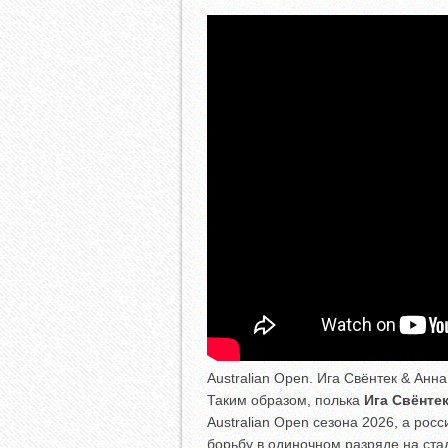
Australian Open. Ига Свёнтек & Анн
Таким образом, полька
Ига Свёнте
Australian Open сезона 2026, а рос
борьбу в одиночном разряде на ста