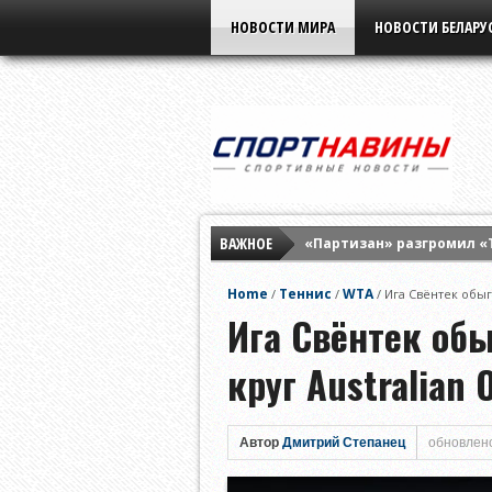
НОВОСТИ МИРА
НОВОСТИ БЕЛАРУ
ВАЖНОЕ
«Партизан» разгромил «
Элина Свитолина разгром
Home
Теннис
WTA
/
/
/
Ига Свёнтек обыг
«Бенфика» разнесла «Ха
Ига Свёнтек об
круг Australian 
Автор
Дмитрий Степанец
обновлено