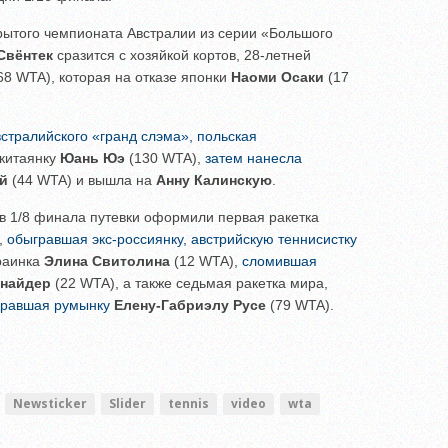
крытого чемпионата Австралии из серии «Большого
Свёнтек
сразится с хозяйкой кортов, 28-летней
68 WTA), которая на отказе японки
Наоми Осаки
(17
встралийского «гранд слэма», польская
китаянку
Юань Юэ
(130 WTA),
затем нанесла
й
(44 WTA) и вышла на
Анну Калинскую
.
 в 1/8 финала путевки оформили первая ракетка
,
обыгравшая экс-россиянку, австрийскую теннисистку
раинка
Элина Свитолина
(12 WTA),
сломившая
найдер
(22 WTA), а также седьмая ракетка мира,
гравшая румынку
Елену-Габриэлу Русе
(79 WTA).
Newsticker
Slider
tennis
video
wta