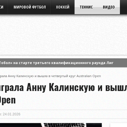
СИ
МИРОВОЙ ФУТБОЛ
ХОККЕЙ
ТЕННИС
ВИДЕО
Тобол» на старте третьего квалификационного раунда Лиги кон
ила Анастасию Потапову и вышла в 1/8 финала турнира WTA Cana
рала Анну Калинскую и вышла в четвертый круг Australian Open
ртс» на старте третьего раунда квалификации Лиги Европы УЕФА
ыграла Анну Калинскую и выш
Open
: 24.01.2026