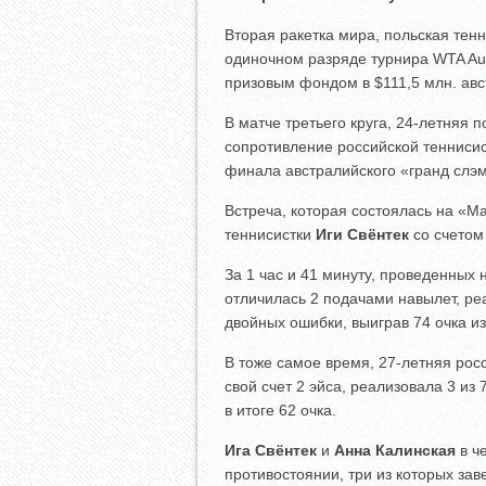
Вторая ракетка мира, польская тен
одиночном разряде турнира WTA Au
призовым фондом в $111,5 млн. авс
В матче третьего круга, 24-летняя 
сопротивление российской тенниси
финала австралийского «гранд слэ
Встреча, которая состоялась на «М
теннисистки
Иги Свёнтек
со счето
За 1 час и 41 минуту, проведенных 
отличилась 2 подачами навылет, реа
двойных ошибки, выиграв 74 очка и
В тоже самое время, 27-летняя рос
свой счет 2 эйса, реализовала 3 из
в итоге 62 очка.
Ига Свёнтек
и
Анна Калинская
в ч
противостоянии, три из которых за