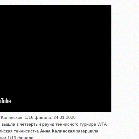
а Калинская. 1/16 финала. 24.01.2026
к
вышла в четвертый раунд теннисного турнира WTA
сийская теннисистка
Анна Калинская
завершила
дии 1/16 финала.