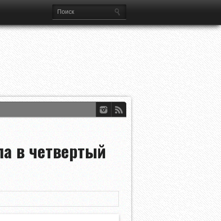
ференций УЕФА
dian Open
ла в четвертый