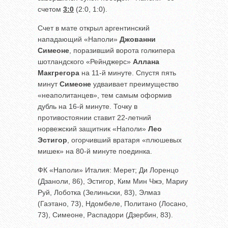
счетом
3:0
(2:0, 1:0).
Счет в мате открыл аргентинский
нападающий «Наполи»
Джованни
Симеоне
, поразивший ворота голкипера
шотландского «Рейнджерс»
Аллана
Макгрегора
на 11-й минуте. Спустя пять
минут
Симеоне
удваивает преимущество
«неаполитанцев», тем самым оформив
дубль на 16-й минуте. Точку в
противостоянии ставит 22-летний
норвежский защитник «Наполи»
Лео
Эстигор
, огорчивший вратаря «плюшевых
мишек» на 80-й минуте поединка.
ФК «Наполи» Италия: Мерет; Ди Лоренцо
(Дзаноли, 86), Эстигор, Ким Мин Чжэ, Мариу
Руй, Лоботка (Зелиньски, 83), Элмаз
(Гаэтано, 73), Ндомбеле, Политано (Лосано,
73), Симеоне, Распадори (Дзербин, 83).