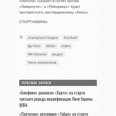
«Наполи» сыграют в гостях против
«Ливерпуля», а «Рейнджерс» будет
противостоять амстердамскому «Аяксу».
СПОРТНАВИНЫ
champions league
football
футбол
Slider
video
ФК Наполи
видео
Лига чемпионов
ПОХОЖИЕ ЗАПИСИ
«Бенфика» разнесла «Хартс» на старте
третьего раунда квалификации Лиги Европы
УЕФА
«Партизан» разгромил «Тобол» на старте