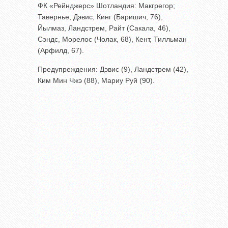
ФК «Рейнджерс» Шотландия: Макгрегор;
Тавернье, Дэвис, Кинг (Баришич, 76),
Йылмаз, Ландстрем, Райт (Сакала, 46),
Сэндс, Морелос (Чолак, 68), Кент, Тилльман
(Арфилд, 67).
Предупреждения: Дэвис (9), Ландстрем (42),
Ким Мин Чжэ (88), Мариу Руй (90).