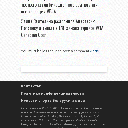
третьего квалификационного раунда Лиги
конференций УЕФА
Элина Свитолина разгромила Анастасию
Потапову и вышла в 1/8 финала турнира WTA
Canadian Open
You must be logged in to post a comment
Логин
Контакты:
Политика конфиденциальности
Новости спорта Беларуси и мира
Спортнавины © 2012-2026. Новости спорта. Спортивные
новости. Актуальные новости спорта Белоруссии и мира.
Обзоры матчей АПЛ, РПЛ, Ла Лиги, Лиги 1, Серия А, УПЛ,
экстралиги, КХЛ, НХЛ. Фоторепортажи. Футбол. Хоккей.
Гандбол. Баскетбол. Волейбол. Мини-футбол. Автоспорт. При