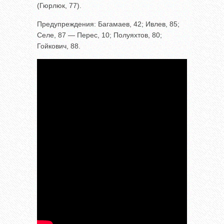
(Гюрлюк, 77).
Предупреждения: Багамаев, 42; Ивлев, 85;
Селе, 87 — Перес, 10; Полуяхтов, 80;
Гойкович, 88.