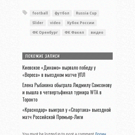
football
футбол
Russia Cup
Slider
video
Кубок России
ФК Оренбург
ФК Факел
видео
ПОХОЖИЕ ЗАПИСИ
Киевское «Динамо» вырвало победу у
«Вереса» в выездном матче УПЛ
Елена Рыбакина обыграла Людмилу Самсонову
и вышла в четвертьфинал турнира WTA в
Торонто
«Краснодар» выиграл у «Спартака» выездной
матч Российской Премьер-Лиги
You must be logged in to post a comment
Логин