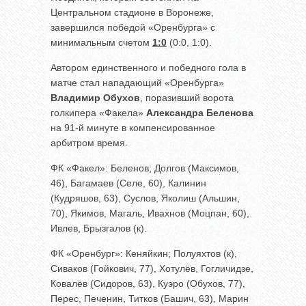
Центральном стадионе в Воронеже,
завершился победой «Оренбурга» с
минимальным счетом
1:0
(0:0, 1:0).
Автором единственного и победного гола в
матче стал нападающий «Оренбурга»
Владимир Обухов
, поразивший ворота
голкипера «Факела»
Александра Беленова
на 91-й минуте в компенсированное
арбитром время.
ФК «Факел»: Беленов; Долгов (Максимов,
46), Багамаев (Селе, 60), Калинин
(Кудряшов, 63), Суслов, Яколиш (Альшин,
70), Якимов, Магаль, Ивахнов (Моцпан, 60),
Ивлев, Брызгалов (к).
ФК «Оренбург»: Кеняйкин; Полуяхтов (к),
Сиваков (Гойкович, 77), Хотулёв, Гогличидзе,
Ковалёв (Сидоров, 63), Куэро (Обухов, 77),
Перес, Печенин, Титков (Башич, 63), Марин