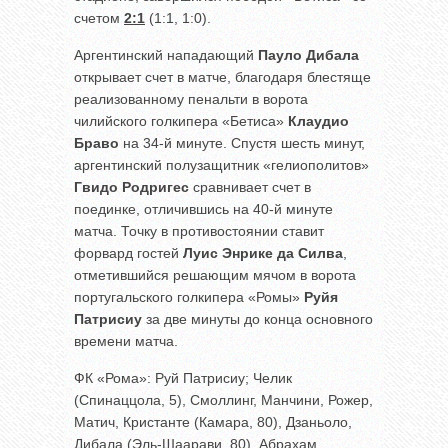
счетом
2:1
(1:1, 1:0).
Аргентинский нападающий
Пауло Дибала
открывает счет в матче, благодаря блестяще
реализованному пенальти в ворота
чилийского голкипера «Бетиса»
Клаудио
Браво
на 34-й минуте. Спустя шесть минут,
аргентинский полузащитник «гелиополитов»
Гвидо Родригес
сравнивает счет в
поединке, отличившись на 40-й минуте
матча. Точку в противостоянии ставит
форвард гостей
Луис Энрике да Силва
,
отметившийся решающим мячом в ворота
португальского голкипера «Ромы»
Руйя
Патрисиу
за две минуты до конца основного
времени матча.
ФК «Рома»: Руй Патрисиу; Челик
(Спинаццола, 5), Смоллинг, Манчини, Рожер,
Матич, Кристанте (Камара, 80), Дзаньоло,
Дибала (Эль-Шаарави, 80), Абрахам