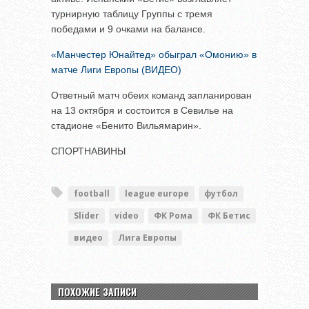
турнирную таблицу Группы с тремя
победами и 9 очками на балансе.
«Манчестер Юнайтед» обыграл «Омонию» в
матче Лиги Европы (ВИДЕО)
Ответный матч обеих команд запланирован
на 13 октября и состоится в Севилье на
стадионе «Бенито Вильямарин».
СПОРТНАВИНЫ
football
league europe
футбол
Slider
video
ФК Рома
ФК Бетис
видео
Лига Европы
ПОХОЖИЕ ЗАПИСИ