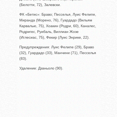
(Белотти, 72), Залевски.
ФК «Бетис»: Браво; Песселья, Луис Фелипе,
Миранда (Морено, 76), Гуардадо (Вильям
Карвалью, 75), Хоакин (Родри, 60), Каналес,
Родригес, Руибаль, Виллиан Жозе
(Иглесиас, 75), Фекир (Луис Энрике, 22).
Предупреждения: Луис Фелипе (29), Браво
(32), Гуардадо (33), Манчини (71), Песселья
(83).
Удаление: Дзаньоло (90).