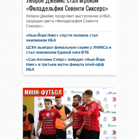
Леброн Джеймс стал игроком
«Филадельфия Севенти Сиксерс»
Леброн Джеймс продолжит выступление в НБА,
защищая цвета «Филадельфия Севенти
Сиксерс».
«Нью-Йорк Никс» спустя полвека стал
чемпионом НБА
ЦСКА выиграл финальную серию у УНИКСа и
стал чемпионом Единой лиги ВТБ
«Сан-Антонио Спёрс» победил «Нью-Йорк
Никс» в третьем матче финала плей-офф
НБА
МИНИ-ФУТБОЛ