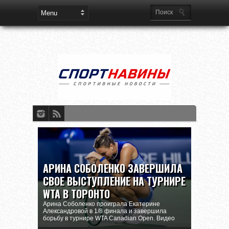
АРИНА СОБОЛЕНКО ЗАВЕРШИЛА
СВОЕ ВЫСТУПЛЕНИЕ НА ТУРНИРЕ
WTA В ТОРОНТО
Арина Соболенко проиграла Екатерине
Александровой в 1/8 финала и завершила
борьбу в турнире WTA Canadian Open. Видео