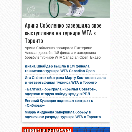
Арина Соболенко завершила свое
выступление на турнире WTA в
Торонто
Арина Соболенко проиграла Екатерине
Александровой в 1/8 финала и завершила
борьбу в турнире WTA Canadian Open. Видео
Диана Шнайдер вышла в 1/4 финала
теннисного турнира WTA Canadian Open
Ига Свёнтек обыграла Марту Костюк и вышла
в четвертьфинал турнира WTA в Торонто
«Балтика» обыграла «Крылья Советов»,
одержав вторую победу кряду в РПЛ
Евгений Кузнецов подписал контракт с
«Сибирью»
Мирра Андреева завершила борьбу в
одиночном разряде турнира WTA в Торонто
НОВОСТИ БЕЛАРУСИ