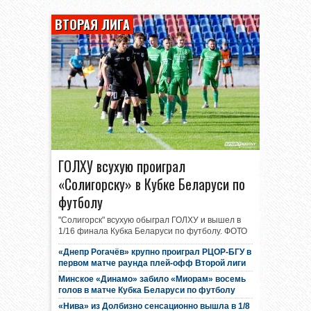
ВТОРАЯ ЛИГА
ГОЛХУ всухую проиграл
«Солигорску» в Кубке Беларуси по
футболу
"Солигорск" всухую обыграл ГОЛХУ и вышел в
1/16 финала Кубка Беларуси по футболу. ФОТО
«Днепр Рогачёв» крупно проиграл РЦОР-БГУ в
первом матче раунда плей-офф Второй лиги
Минское «Динамо» забило «Миорам» восемь
голов в матче Кубка Беларуси по футболу
«Нива» из Долбизно сенсационно вышла в 1/8