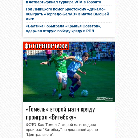
в четвертьфинал турнира WTA в Торонто
Гол Левицкого помог брестскому «Динамо»
обыграть «Торпедо-БелАЗ» в матче Высшей
лиги
«Балтика» обыграла «Крылья Советов»,
одержав вторую победу кряду в РПЛ
ФОТОРЕПОРТАЖИ
«Гомель» второй матч кряду
проиграл «Витебску»
ФОТО: Как "Гомель" второй матч подряд
проиграл "Витебску" на домашней арене
"Центрального".