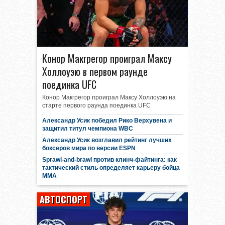
Конор Макгрегор проиграл Максу
Холлоуэю в первом раунде
поединка UFC
Конор Макгрегор проиграл Максу Холлоуэю на
старте первого раунда поединка UFC
Александр Усик победил Рико Верхувена и
защитил титул чемпиона WBC
Александр Усик возглавил рейтинг лучших
боксеров мира по версии ESPN
Sprawl-and-brawl против клинч-файтинга: как
тактический стиль определяет карьеру бойца
MMA
АВТОСПОРТ