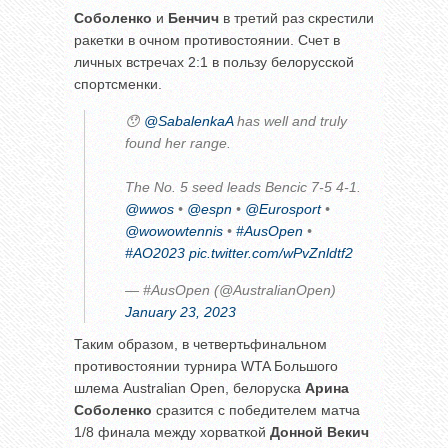
Соболенко
и
Бенчич
в третий раз скрестили
ракетки в очном противостоянии. Счет в
личных встречах 2:1 в пользу белорусской
спортсменки.
😯
@SabalenkaA
has well and truly
found her range.
The No. 5 seed leads Bencic 7-5 4-1.
@wwos
•
@espn
•
@Eurosport
•
@wowowtennis
•
#AusOpen
•
#AO2023
pic.twitter.com/wPvZnldtf2
— #AusOpen (@AustralianOpen)
January 23, 2023
Таким образом, в четвертьфинальном
противостоянии турнира WTA Большого
шлема Australian Open, белоруска
Арина
Соболенко
сразится с победителем матча
1/8 финала между хорваткой
Донной Векич