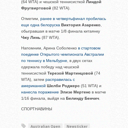
(64 WTA) и чешской теннисисткой
Линдой
Фругвиртовой
(82 WTA).
Отметим,
ранее в четвертьфинал пробилась
еще одна белоруска
Виктория Азаренко
,
обыгравшая в матче 1/8 финала китаянку
Чжу Линь
(87 WTA).
Напомним, Арина Соболенко
в стартовом
поединке Открытого чемпионата Австралии
по теннису в Мельбурне
, в двух сетах
одержала победу над чешской
теннисисткой
Терезой Мартинцовой
(74
WTA), затем
расправилась с
американкой
Шелби Роджерс
(51 WTA) и
нанесла поражение
Элизе Мертенс
в матче
1/16 финала, выйдя на
Белинду Бенчич
.
СПОРТНАВИНЫ
Australian Open
Newsticker