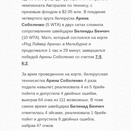
чемпионата Австралии по теннису, с
призовым фондом в $2.05 млн. В поединке
четвертого круга белоруска
Арина
Соболенко
(5 WTA) в двух сетах сломила
сопротивление швейцарки
Белинды Бенчич
(10 WTA). Матч, который состоялся на корте
«Род Лэйвер Арена» в Мельбурне и
продолжался 1 час и 29 минут, завершился
победой Арины Соболенко со счетом
7:5
,
6:2
.
За врем проведенное на корте, белорусская
теннисистка
Арина Соболенко
4 раза
подала навылет, реализовала 4 из 5 брейк-
пойнта и допустила 4 двойных ошибки,
выиграв 64 очка из 111 возможных. В тоже
самое время швейцарка
Белинад Бенчич
отметилась 4 эйсами, реализовала 1 брейк-
пойнт и допустила 8 двойных ошибок,
набрав 47 очков.