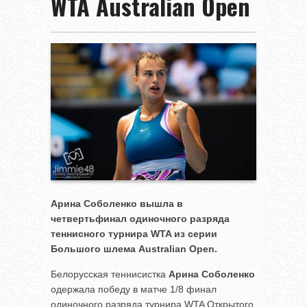
WTA Australian Open
Арина Соболенко вышла в
четвертьфинал одиночного разряда
теннисного турнира
WTA из серии
Большого шлема
Australian
Open.
Белорусская теннисистка
Арина Соболенко
одержала победу в матче 1/8 финал
одиночного разряда турнира WTA Открытого