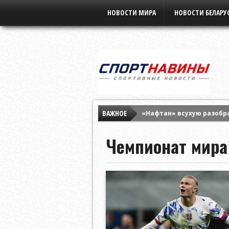
НОВОСТИ МИРА
НОВОСТИ БЕЛАРУ
ВАЖНОЕ
«Нафтан» всухую разобр
«Бенфика» разнесла «Ха
Чемпионат мира
Елена Рыбакина обыграла