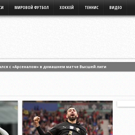
СИ
МИРОВОЙ ФУТБОЛ
ХОККЕЙ
ТЕННИС
ВИДЕО
ался с «Арсеналом» в домашнем матче Высшей лиги
ртс» на старте третьего раунда квалификации Лиги Европы УЕФА
 Энн Ли и вышла в четвертый круг турнира WTA в Торонто