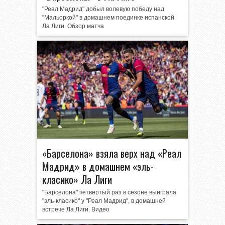
"Реал Мадрид" добыл волевую победу над
"Мальоркой" в домашнем поединке испанской
Ла Лиги. Обзор матча
«Барселона» взяла верх над «Реал
Мадрид» в домашнем «эль-
класико» Ла Лиги
"Барселона" четвертый раз в сезоне выиграла
"эль-класико" у "Реал Мадрид", в домашней
встрече Ла Лиги. Видео