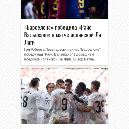
«Барселона» победила «Райо
Вальекано» в матче испанской Ла
Лиги
Гол Роберта Левандовски принес "Барселоне"
победу над "Райо Вальекано" в домашнем
поединке испанской Ла Лиги. Обзор матча.