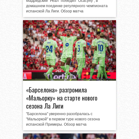
Мадридский "Реал" победил "Осасуну", в
домашнем поединке регулярного чемпионата
испанской Ла Лиги. Обзор матча
«Барселона» разгромила
«Мальорку» на старте нового
сезона Ла Лиги
"Барселона" уверенно разобралась с
"Мальоркой" в первом туре нового сезона
испанской Примеры. Обзор матча