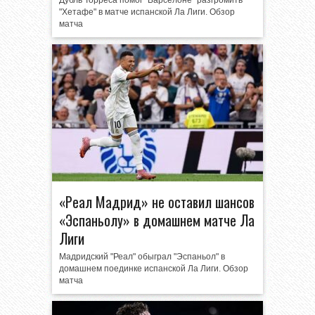
Дубль Торреса помог "Барселоне" разгромить
"Хетафе" в матче испанской Ла Лиги. Обзор
матча
«Реал Мадрид» не оставил шансов
«Эспаньолу» в домашнем матче Ла
Лиги
Мадридский "Реал" обыграл "Эспаньол" в
домашнем поединке испанской Ла Лиги. Обзор
матча