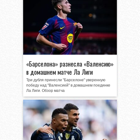
«Барселона» разнесла «Валенсию»
в домашнем матче Ла Лиги
Три дубля принесли "Барселоне" уверенную
победу над "Валенсией" в домашнем поединке
Ла Лиги. Обзор матча