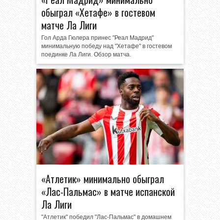
обыграл «Хетафе» в гостевом
матче Ла Лиги
Гол Арда Гюлера принес "Реал Мадрид"
минимальную победу над "Хетафе" в гостевом
поединке Ла Лиги. Обзор матча.
«Атлетик» минимально обыграл
«Лас-Пальмас» в матче испанской
Ла Лиги
"Атлетик" победил "Лас-Пальмас" в домашнем