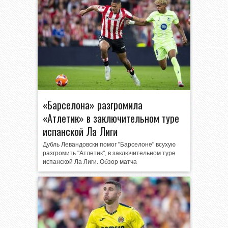
«Барселона» разгромила
«Атлетик» в заключительном туре
испанской Ла Лиги
Дубль Левандовски помог "Барселоне" всухую
разгромить "Атлетик", в заключительном туре
испанской Ла Лиги. Обзор матча