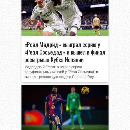
«Реал Мадрид» выиграл серию у
«Реал Сосьедад» и вышел в финал
розыгрыша Кубка Испании
Мадридский "Реал" выиграл серию
полуфинальных матчей у "Реал Сосьедад" и
вышел в решающую стадию Copa del Rey....