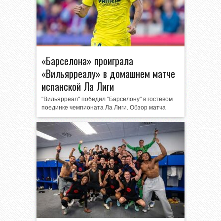
«Барселона» проиграла
«Вильярреалу» в домашнем матче
испанской Ла Лиги
"Вильярреал" победил "Барселону" в гостевом
поединке чемпионата Ла Лиги. Обзор матча