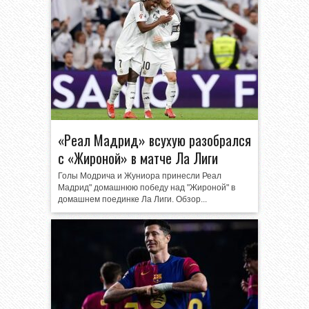
«Реал Мадрид» всухую разобрался
с «Жироной» в матче Ла Лиги
Голы Модрича и Жуниора принесли Реал
Мадрид" домашнюю победу над "Жироной" в
домашнем поединке Ла Лиги. Обзор...