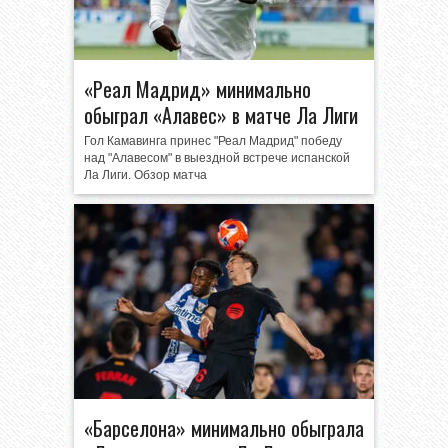
«Реал Мадрид» минимально
обыграл «Алавес» в матче Ла Лиги
Гол Камавинга принес "Реал Мадрид" победу
над "Алавесом" в выездной встрече испанской
Ла Лиги. Обзор матча
«Барселона» минимально обыграла