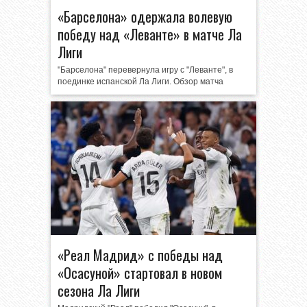
«Барселона» одержала волевую
победу над «Леванте» в матче Ла
Лиги
"Барселона" перевернула игру с "Леванте", в
поединке испанской Ла Лиги. Обзор матча
«Реал Мадрид» с победы над
«Осасуной» стартовал в новом
сезона Ла Лиги