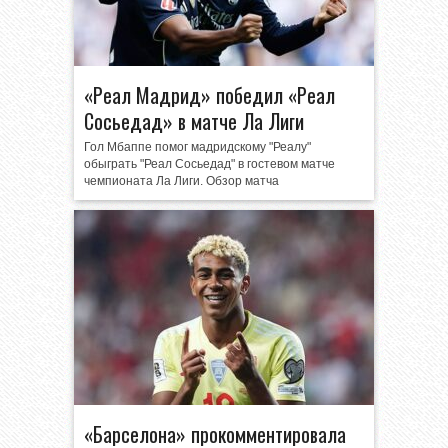
«Реал Мадрид» победил «Реал
Сосьедад» в матче Ла Лиги
Гол Мбаппе помог мадридскому "Реалу"
обыграть "Реал Сосьедад" в гостевом матче
чемпионата Ла Лиги. Обзор матча
«Барселона» прокомментировала