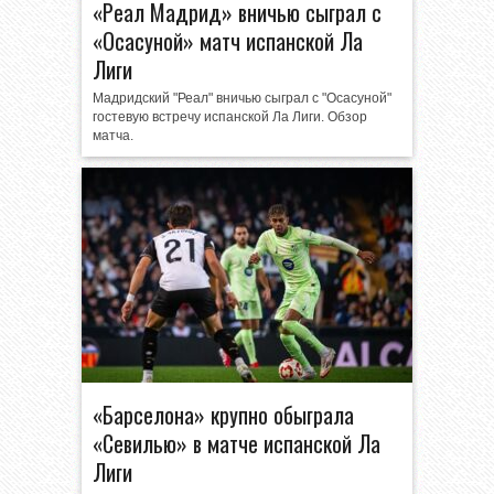
«Реал Мадрид» вничью сыграл с
«Осасуной» матч испанской Ла
Лиги
Мадридский "Реал" вничью сыграл с "Осасуной"
гостевую встречу испанской Ла Лиги. Обзор
матча.
«Барселона» крупно обыграла
«Севилью» в матче испанской Ла
Лиги