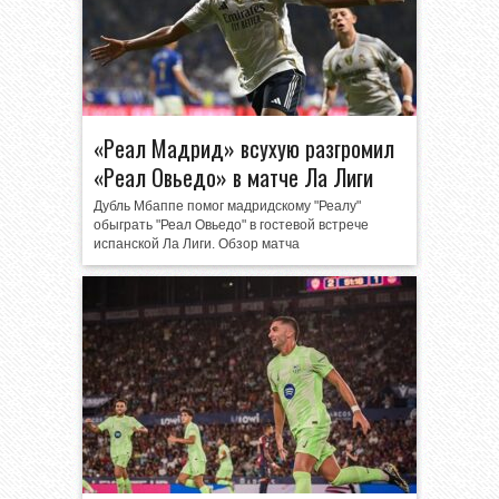
«Реал Мадрид» всухую разгромил
«Реал Овьедо» в матче Ла Лиги
Дубль Мбаппе помог мадридскому "Реалу"
обыграть "Реал Овьедо" в гостевой встрече
испанской Ла Лиги. Обзор матча