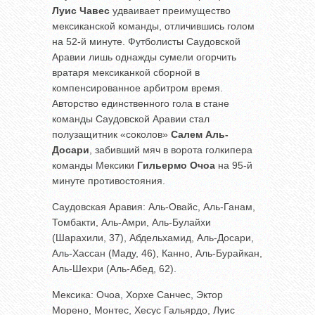
Луис Чавес
удваивает преимущество
мексиканской команды, отличившись голом
на 52-й минуте. Футболисты Саудовской
Аравии лишь однажды сумели огорчить
вратаря мексиканкой сборной в
компенсированное арбитром время.
Авторство единственного гола в стане
команды Саудовской Аравии стал
полузащитник «соколов»
Салем Аль-
Досари
, забивший мяч в ворота голкипера
команды Мексики
Гильермо Очоа
на 95-й
минуте противостояния.
Саудовская Аравия: Аль-Овайс, Аль-Ганам,
Томбакти, Аль-Амри, Аль-Булайхи
(Шарахили, 37), Абдельхамид, Аль-Досари,
Аль-Хассан (Маду, 46), Канно, Аль-Бурайкан,
Аль-Шехри (Аль-Абед, 62).
Мексика: Очоа, Хорхе Санчес, Эктор
Морено, Монтес, Хесус Гальярдо, Луис