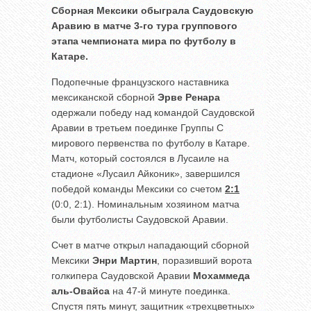
Сборная Мексики обыграла Саудовскую
Аравию в матче 3-го тура группового
этапа чемпионата мира по футболу в
Катаре.
Подопечные французского наставника
мексиканской сборной
Эрве Ренара
одержали победу над командой Саудовской
Аравии в третьем поединке Группы С
мирового первенства по футболу в Катаре.
Матч, который состоялся в Лусаиле на
стадионе «Лусаил Айконик», завершился
победой команды Мексики со счетом
2:1
(0:0, 2:1). Номинальным хозяином матча
были футболисты Саудовской Аравии.
Счет в матче открыл нападающий сборной
Мексики
Энри Мартин
, поразивший ворота
голкипера Саудовской Аравии
Мохаммеда
аль-Овайса
на 47-й минуте поединка.
Спустя пять минут, защитник «трехцветных»