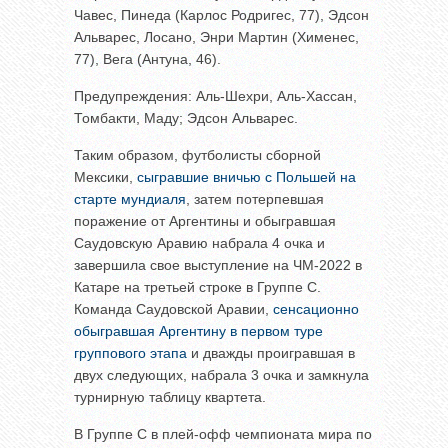
Чавес, Пинеда (Карлос Родригес, 77), Эдсон
Альварес, Лосано, Энри Мартин (Хименес,
77), Вега (Антуна, 46).
Предупреждения: Аль-Шехри, Аль-Хассан,
Томбакти, Маду; Эдсон Альварес.
Таким образом, футболисты сборной
Мексики,
сыгравшие вничью с Польшей на
старте мундиаля
, затем потерпевшая
поражение от Аргентины и обыгравшая
Саудовскую Аравию набрала 4 очка и
завершила свое выступление на ЧМ-2022 в
Катаре на третьей строке в Группе C.
Команда Саудовской Аравии,
сенсационно
обыгравшая Аргентину в первом туре
группового этапа
и дважды проигравшая в
двух следующих, набрала 3 очка и замкнула
турнирную таблицу квартета.
В Группе С в плей-офф чемпионата мира по