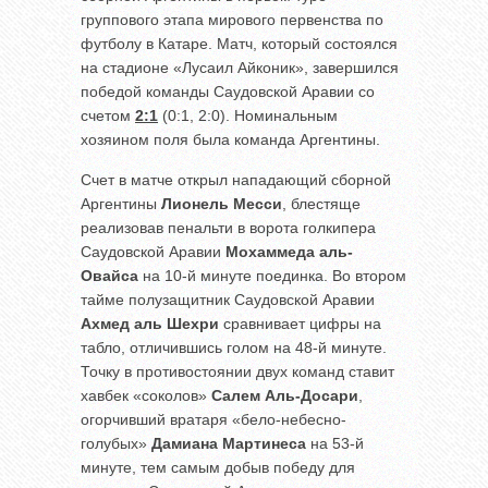
группового этапа мирового первенства по
футболу в Катаре. Матч, который состоялся
на стадионе «Лусаил Айконик», завершился
победой команды Саудовской Аравии со
счетом
2:1
(0:1, 2:0). Номинальным
хозяином поля была команда Аргентины.
Счет в матче открыл нападающий сборной
Аргентины
Лионель Месси
, блестяще
реализовав пенальти в ворота голкипера
Саудовской Аравии
Мохаммеда аль-
Овайса
на 10-й минуте поединка. Во втором
тайме полузащитник Саудовской Аравии
Ахмед аль Шехри
сравнивает цифры на
табло, отличившись голом на 48-й минуте.
Точку в противостоянии двух команд ставит
хавбек «соколов»
Салем Аль-Досари
,
огорчивший вратаря «бело-небесно-
голубых»
Дамиана Мартинеса
на 53-й
минуте, тем самым добыв победу для