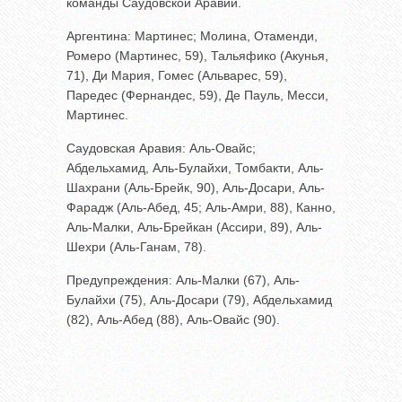
команды Саудовской Аравии.
Аргентина: Мартинес; Молина, Отаменди,
Ромеро (Мартинес, 59), Тальяфико (Акунья,
71), Ди Мария, Гомес (Альварес, 59),
Паредес (Фернандес, 59), Де Пауль, Месси,
Мартинес.
Саудовская Аравия: Аль-Овайс;
Абдельхамид, Аль-Булайхи, Томбакти, Аль-
Шахрани (Аль-Брейк, 90), Аль-Досари, Аль-
Фарадж (Аль-Абед, 45; Аль-Амри, 88), Канно,
Аль-Малки, Аль-Брейкан (Ассири, 89), Аль-
Шехри (Аль-Ганам, 78).
Предупреждения: Аль-Малки (67), Аль-
Булайхи (75), Аль-Досари (79), Абдельхамид
(82), Аль-Абед (88), Аль-Овайс (90).