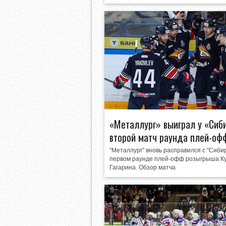
«Металлург» выиграл у «Сиб
второй матч раунда плей-оф
"Металлург" вновь расправился с "Сиби
первом раунде плей-офф розыгрыша К
Гагарина. Обзор матча