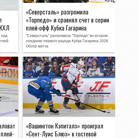
«Северсталь» разгромила
л
«Торпедо» и сравнял счет в серии
 КХЛ
плей-офф Кубка Гагарина
 над
"Северсталь" разгромила "Торпедо" во втором
плей-
поединке первого раунда Кубка Гагарина 2026.
Обзор матча
алават
«Вашингтон Кэпиталз» проиграл
 плей-
«Сент-Луис Блюз» в гостевой