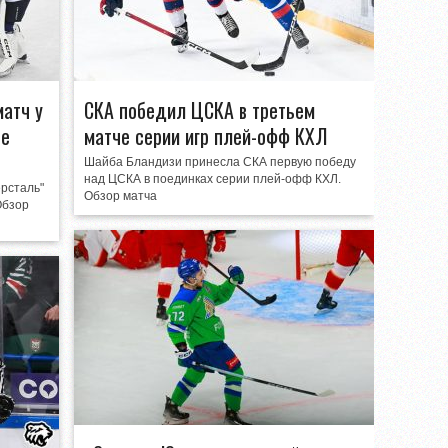
матч у
СКА победил ЦСКА в третьем
че
матче серии игр плей-офф КХЛ
Шайба Бландизи принесла СКА первую победу
над ЦСКА в поединках серии плей-офф КХЛ.
ерсталь"
Обзор матча
Обзор