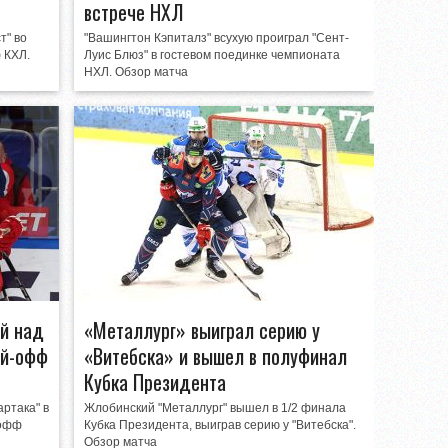
встрече НХЛ
т" во
"Вашингтон Кэпиталз" всухую проиграл "Сент-
 КХЛ.
Луис Блюз" в гостевом поединке чемпионата
НХЛ. Обзор матча
й над
«Металлург» выиграл серию у
ей-офф
«Витебска» и вышел в полуфинал
Кубка Президента
ртака" в
Жлобинский "Металлург" вышел в 1/2 финала
-офф
Кубка Президента, выиграв серию у "Витебска".
Обзор матча