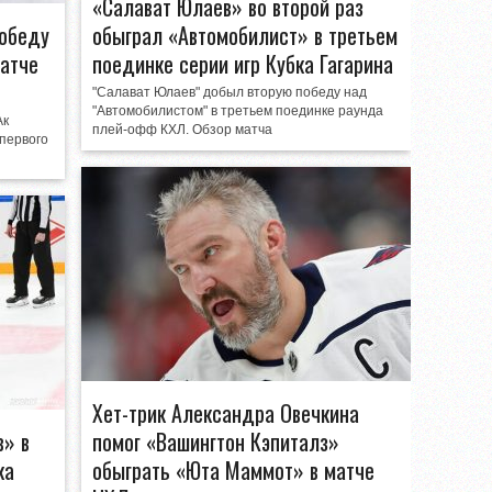
«Салават Юлаев» во второй раз
победу
обыграл «Автомобилист» в третьем
матче
поединке серии игр Кубка Гагарина
"Салават Юлаев" добыл вторую победу над
"Автомобилистом" в третьем поединке раунда
Ак
плей-офф КХЛ. Обзор матча
 первого
Хет-трик Александра Овечкина
в» в
помог «Вашингтон Кэпиталз»
ка
обыграть «Юта Маммот» в матче