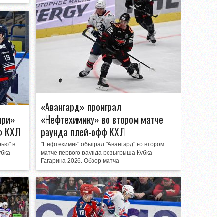
«Авангард» проиграл
ири»
«Нефтехимику» во втором матче
ф КХЛ
раунда плей-офф КХЛ
рью" в
"Нефтехимик" обыграл "Авангард" во втором
убка
матче первого раунда розыгрыша Кубка
Гагарина 2026. Обзор матча