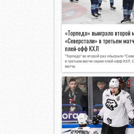
«Торпедо» выиграло второй 
«Северстали» в третьем мат
плей-офф КХЛ
"Торпедо" во второй раз обыграло "Сев
в третьем матче серии плей-офф КХЛ. 
матча