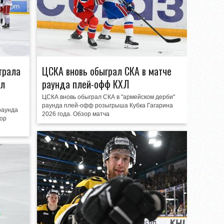
грала
ЦСКА вновь обыграл СКА в матче
ал
раунда плей-офф КХЛ
ЦСКА вновь обыграл СКА в "армейском дерби"
раунда плей-офф розыгрыша Кубка Гагарина
раунда
2026 года. Обзор матча
зор