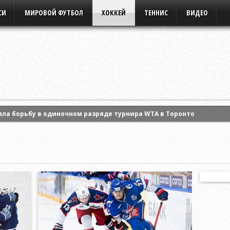
СИ
МИРОВОЙ ФУТБОЛ
ХОККЕЙ
ТЕННИС
ВИДЕО
ла борьбу в одиночном разряде турнира WTA в Торонто
ансов «Днепру» в домашнем матче Высшей лиги
сал контракт с «Сибирью»