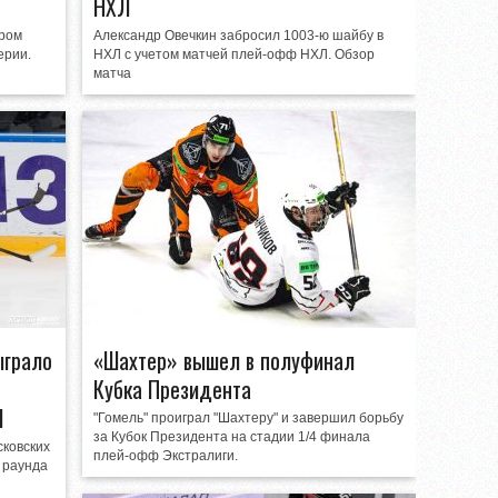
НХЛ
ором
Александр Овечкин забросил 1003-ю шайбу в
ерии.
НХЛ с учетом матчей плей-офф НХЛ. Обзор
матча
ыграло
«Шахтер» вышел в полуфинал
Кубка Президента
Л
"Гомель" проиграл "Шахтеру" и завершил борьбу
за Кубок Президента на стадии 1/4 финала
сковских
плей-офф Экстралиги.
 раунда