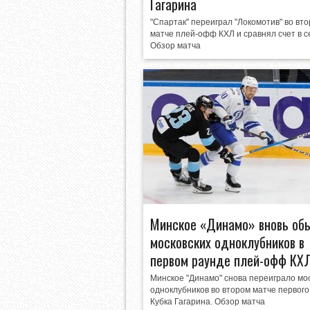
Гагарина
"Спартак" переиграл "Локомотив" во вт
матче плей-офф КХЛ и сравнял счет в с
Обзор матча
Минское «Динамо» вновь об
московских одноклубников в
первом раунде плей-офф КХ
Минское "Динамо" снова переиграло мо
одноклубников во втором матче первого
Кубка Гагарина. Обзор матча