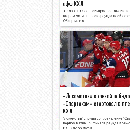
офф КХЛ
"Салават Юлаев" обыграл "Автомобилис
втором матче первого раунда плей-офф
Обзор матча
«Локомотив» волевой победо
«Спартаком» стартовал в пл
КХЛ
"Локомотив" сломил сопротивление "Спа
первом матче 1/8 финала раунда плей
КХЛ. Обзор матча