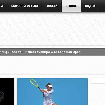
СИ
МИРОВОЙ ФУТБОЛ
ХОККЕЙ
ТЕННИС
ВИДЕО
1/4 финала теннисного турнира WTA Canadian Open
арту Костюк и вышла в четвертьфинал турнира WTA в Торонто
ила свое выступление на турнире WTA в Торонто