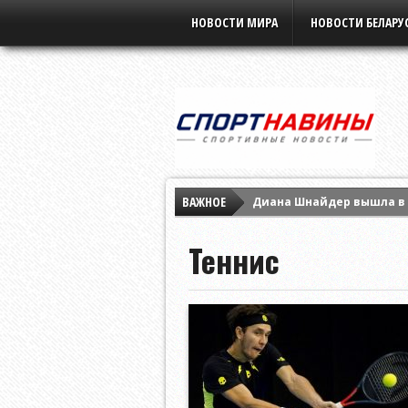
НОВОСТИ МИРА
НОВОСТИ БЕЛАРУ
ВАЖНОЕ
Диана Шнайдер вышла в 
Ига Свёнтек обыграла М
Теннис
Арина Соболенко заверш