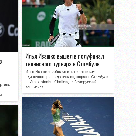
Илья Ивашко вышел в полуфинал
в
теннисного турнира в Стамбуле
Илья Ивашко пробился в четвертый круг
одиночного разряда «челенджера» в Стамбуле
— Аmex Istanbul Challenger. Белорусский
ертенс
теннисист...
о
...