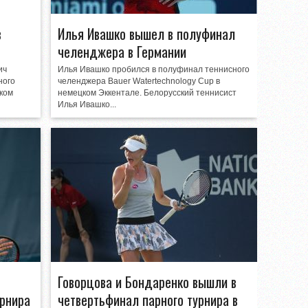
в
Илья Ивашко вышел в полуфинал
челенджера в Германии
ич
Илья Ивашко пробился в полуфинал теннисного
ного
челенджера Bauer Watertechnology Cup в
ском
немецком Эккентале. Белорусский теннисист
Илья Ивашко...
Говорцова и Бондаренко вышли в
урнира
четвертьфинал парного турнира в