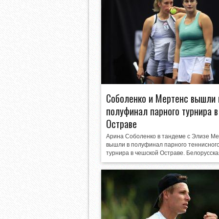
Соболенко и Мертенс вышли 
полуфинал парного турнира в
Остраве
Арина Соболенко в тандеме с Элизе М
вышли в полуфинал парного теннисног
турнира в чешской Остраве. Белорусская