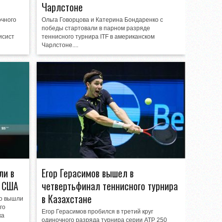
Чарлстоне
очного
Ольга Говорцова и Катерина Бондаренко с
победы стартовали в парном разряде
исист
теннисного турнира ITF в американском
Чарлстоне....
ли в
Егор Герасимов вышел в
в США
четвертьфинал теннисного турнира
в Казахстане
ко вышли
го
Егор Герасимов пробился в третий круг
ка
одиночного разряда турнира серии ATP 250