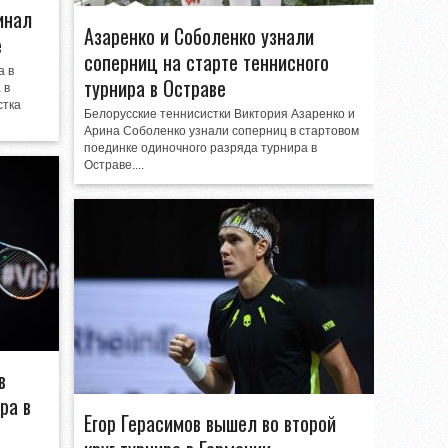
инал
Азаренко и Соболенко узнали
е
соперниц на старте теннисного
а в
турнира в Остраве
 в
стка
Белорусские теннисистки Виктория Азаренко и
Арина Соболенко узнали соперниц в стартовом
поединке одиночного разряда турнира в
Остраве....
в
ра в
Егор Герасимов вышел во второй